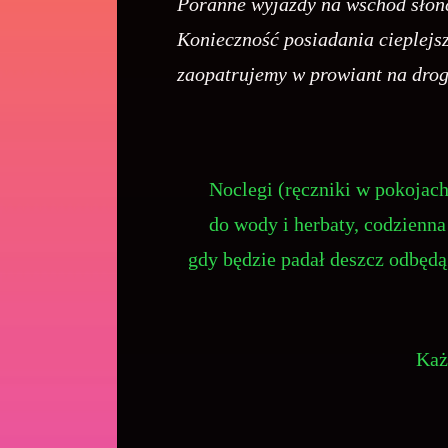
Poranne wyjazdy na wschód słońc
Konieczność posiadania cieplejs
zaopatrujemy w prowiant na drog
Noclegi (ręczniki w pokojach
do wody i herbaty, codzienn
gdy będzie padał deszcz odbędą
Każ