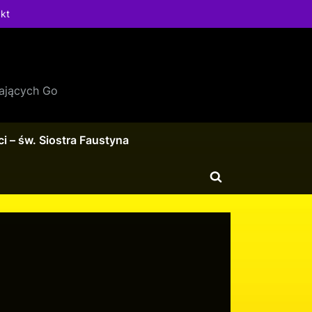
kt
ających Go
i – św. Siostra Faustyna