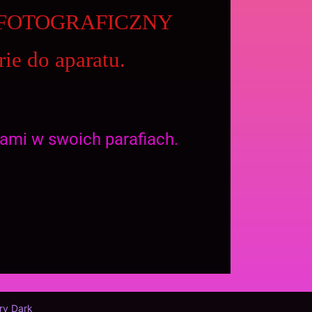
T FOTOGRAFICZNY
ie do aparatu.
ami w swoich parafiach.
ry Dark