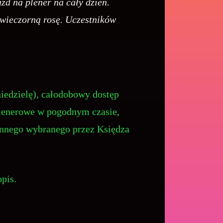
d na plener na cały dzień.
 wieczorną rosę. Uczestników
niedzielę), całodobowy dostęp
plenerowe w pogodnym czasie,
 innego wybranego przez Księdza
pis.