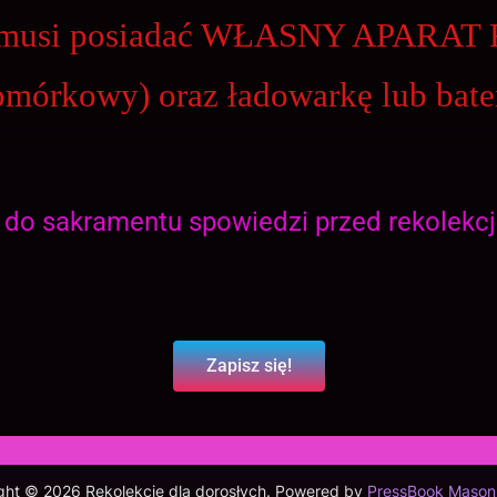
k musi posiadać WŁASNY APARA
komórkowy) oraz ładowarkę lub bater
e do sakramentu spowiedzi przed rekolekcj
Zapisz się!
ght © 2026 Rekolekcje dla dorosłych.
Powered by
PressBook Mason