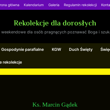
rona główna
Kalendarium
Galeria
Regulamin rekolekcji
Konta
Rekolekcje dla dorosłych
e weekendowe dla osób pragnących poznawać Boga i szuk
Gospodynie parafialne
KGW
Duch Święty
Święc
e rekolekcje
Ks. Marcin Gądek