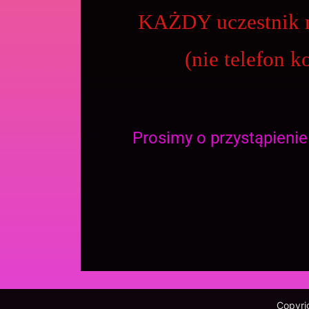
KAŻDY uczestni
(nie telefon 
Prosimy o przystąpieni
Copyri