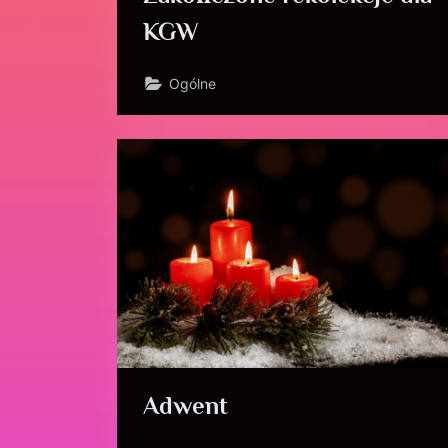
KGW
Ogólne
Adwent