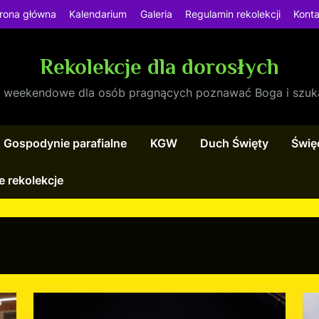
rona główna
Kalendarium
Galeria
Regulamin rekolekcji
Konta
Rekolekcje dla dorosłych
e weekendowe dla osób pragnących poznawać Boga i szuk
Gospodynie parafialne
KGW
Duch Święty
Święc
e rekolekcje