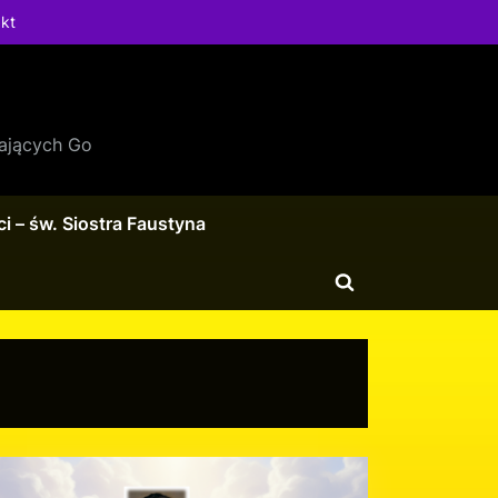
kt
ających Go
i – św. Siostra Faustyna