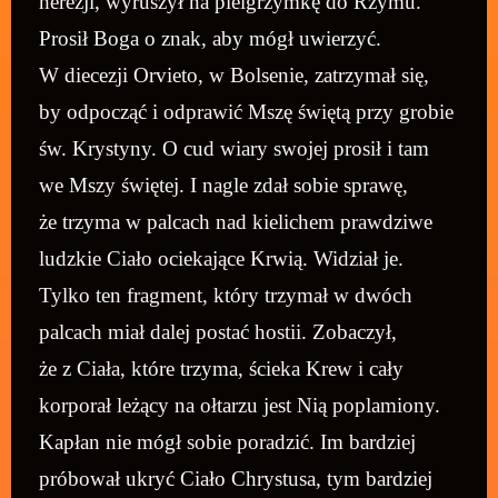
herezji, wyruszył na pielgrzymkę do Rzymu.
Prosił Boga o znak, aby mógł uwierzyć.
W diecezji Orvieto, w Bolsenie, zatrzymał się,
by odpocząć i odprawić Mszę świętą przy grobie
św. Krystyny. O cud wiary swojej prosił i tam
we Mszy świętej. I nagle zdał sobie sprawę,
że trzyma w palcach nad kielichem prawdziwe
ludzkie Ciało ociekające Krwią. Widział je.
Tylko ten fragment, który trzymał w dwóch
palcach miał dalej postać hostii. Zobaczył,
że z Ciała, które trzyma, ścieka Krew i cały
korporał leżący na ołtarzu jest Nią poplamiony.
Kapłan nie mógł sobie poradzić. Im bardziej
próbował ukryć Ciało Chrystusa, tym bardziej